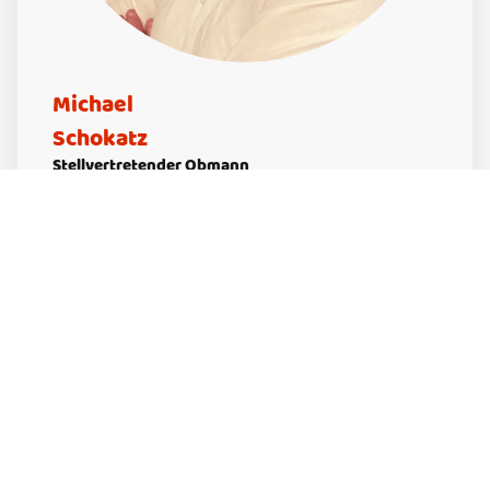
Michael
Schokatz
Stellvertretender Obmann
Tel.: 0152 09345853
Mail: michaschokatz@freenet.de